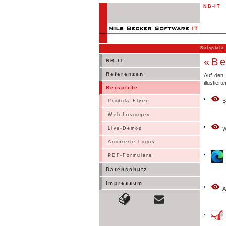
NB-IT
Beispiele
«Be
NB-IT
Referenzen
Auf den 
illustier
Beispiele
Produkt-Flyer
Web-Lösungen
Live-Demos
Animierte Logos
PDF-Formulare
Datenschutz
Impressum