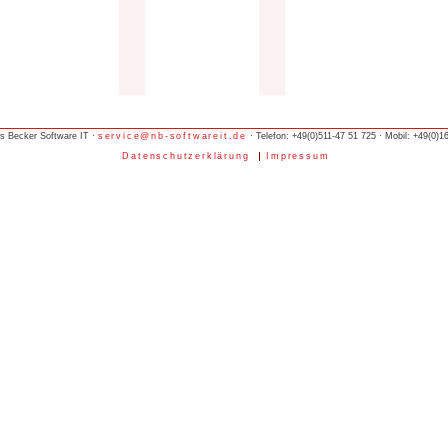
ls Becker Software IT ·
service@nb-softwareit.de
· Telefon: +49(0)511-47 51 725 · Mobil: +49(0)1
Datenschutzerklärung
Impressum